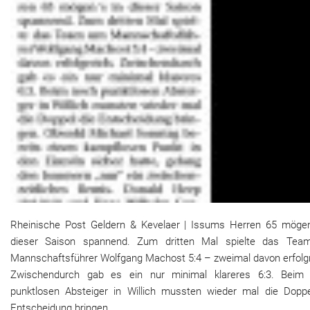
Rheinische Post Geldern & Kevelaer | Issums Herren 65 mögen
dieser Saison spannend. Zum dritten Mal spielte das Te
Mannschaftsführer Wolfgang Machost 5:4 – zweimal davon erfolgr
Zwischendurch gab es ein nur minimal klareres 6:3. Beim
punktlosen Absteiger in Willich mussten wieder mal die Doppe
Entscheidung bringen.