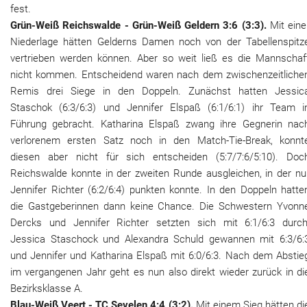
fest.
Grün-Weiß Reichswalde - Grün-Weiß Geldern 3:6 (3:3).
Mit eine
Niederlage hätten Gelderns Damen noch von der Tabellenspitz
vertrieben werden können. Aber so weit ließ es die Mannschaf
nicht kommen. Entscheidend waren nach dem zwischenzeitliche
Remis drei Siege in den Doppeln. Zunächst hatten Jessic
Staschok (6:3/6:3) und Jennifer Elspaß (6:1/6:1) ihr Team i
Führung gebracht. Katharina Elspaß zwang ihre Gegnerin nac
verlorenem ersten Satz noch in den Match-Tie-Break, konnt
diesen aber nicht für sich entscheiden (5:7/7:6/5:10). Doc
Reichswalde konnte in der zweiten Runde ausgleichen, in der nu
Jennifer Richter (6:2/6:4) punkten konnte. In den Doppeln hatte
die Gastgeberinnen dann keine Chance. Die Schwestern Yvonn
Dercks und Jennifer Richter setzten sich mit 6:1/6:3 durch
Jessica Staschock und Alexandra Schuld gewannen mit 6:3/6:
und Jennifer und Katharina Elspaß mit 6:0/6:3. Nach dem Abstie
im vergangenen Jahr geht es nun also direkt wieder zurück in di
Bezirksklasse A.
Blau-Weiß Veert - TC Sevelen 4:4 (3:2).
Mit einem Sieg hätten di