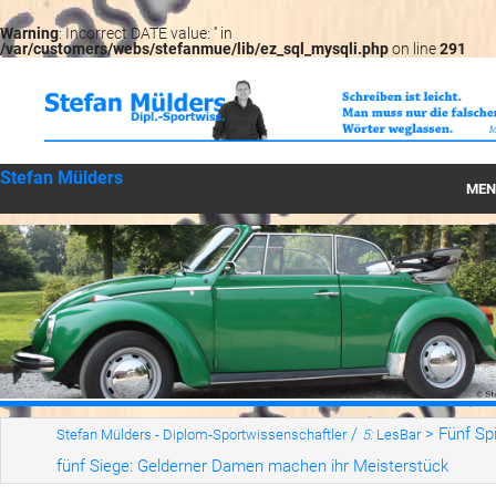
Warning
: Incorrect DATE value: '' in
/var/customers/webs/stefanmue/lib/ez_sql_mysqli.php
on line
291
Stefan Mülders
MEN
Startseite
Können
Wirken
Werte
LesBar
/
>
Fünf Spi
Stefan Mülders - Diplom-Sportwissenschaftler
5:
LesBar
fünf Siege: Gelderner Damen machen ihr Meisterstück
Serien