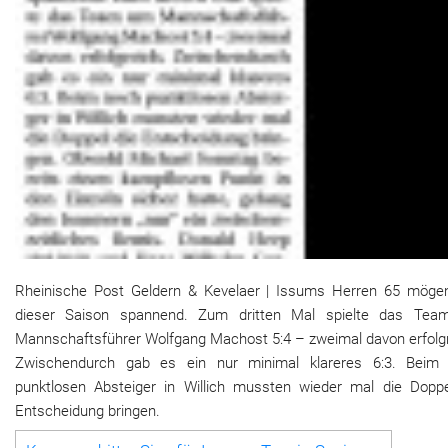
Rheinische Post Geldern & Kevelaer | Issums Herren 65 mögen
dieser Saison spannend. Zum dritten Mal spielte das Te
Mannschaftsführer Wolfgang Machost 5:4 – zweimal davon erfolgr
Zwischendurch gab es ein nur minimal klareres 6:3. Beim
punktlosen Absteiger in Willich mussten wieder mal die Doppe
Entscheidung bringen.