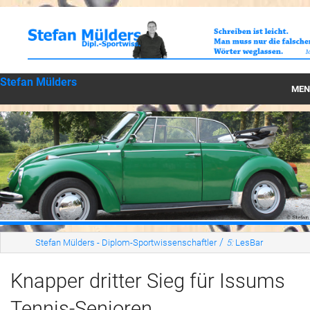
Stefan Mülders
MEN
Startseite
Können
Wirken
Werte
LesBar
/
Stefan Mülders - Diplom-Sportwissenschaftler
5:
LesBar
Serien
Knapper dritter Sieg für Issums
Leben
Tennis-Senioren