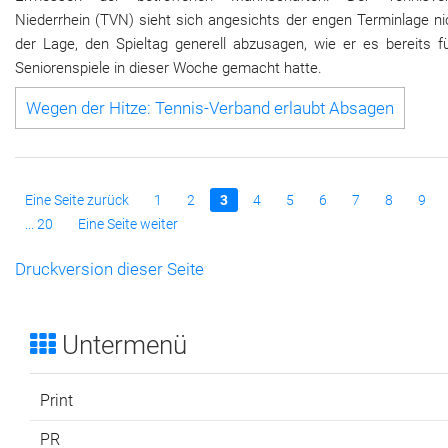
Niederrhein (TVN) sieht sich angesichts der engen Terminlage ni
der Lage, den Spieltag generell abzusagen, wie er es bereits fü
Seniorenspiele in dieser Woche gemacht hatte.
Wegen der Hitze: Tennis-Verband erlaubt Absagen
Eine Seite zurück
1
2
3
4
5
6
7
8
9
... 20
Eine Seite weiter
Druckversion dieser Seite
Untermenü
Print
PR