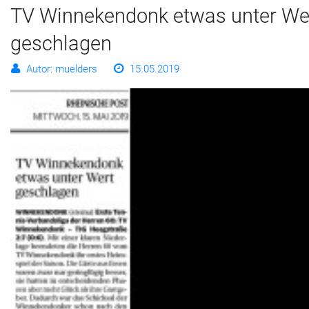
TV Win­ne­ken­donk et­was un­ter We
ge­schla­gen
Autor: muelders
15.05.2019