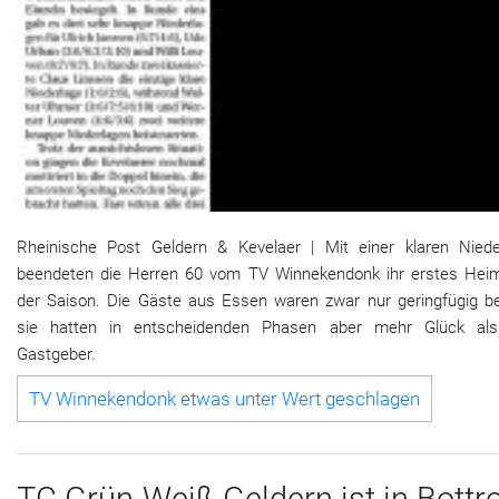
Rheinische Post Geldern & Kevelaer | Mit einer klaren Niede
beendeten die Herren 60 vom TV Winnekendonk ihr erstes Heim
der Saison. Die Gäste aus Essen waren zwar nur geringfügig be
sie hatten in entscheidenden Phasen aber mehr Glück als
Gastgeber.
TV Win­ne­ken­donk et­was un­ter Wert ge­schla­gen
TC Grün-Weiß Gel­dern ist in Bot­tr