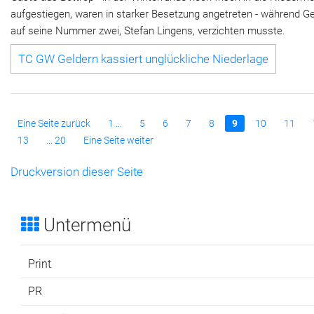
aufgestiegen, waren in starker Besetzung angetreten - während G
auf seine Nummer zwei, Stefan Lingens, verzichten musste.
TC GW Geldern kassiert unglückliche Niederlage
Eine Seite zurück
1 ...
5
6
7
8
9
10
11
13
... 20
Eine Seite weiter
Druckversion dieser Seite
Untermenü
Print
PR