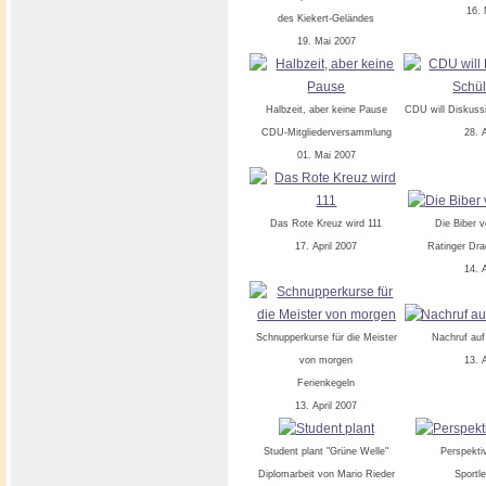
16. 
des Kiekert-Geländes
19. Mai 2007
Halbzeit, aber keine Pause
CDU will Diskuss
CDU-Mitgliederversammlung
28. 
01. Mai 2007
Das Rote Kreuz wird 111
Die Biber 
17. April 2007
Ratinger Dra
14. 
Schnupperkurse für die Meister
Nachruf auf
von morgen
13. 
Ferienkegeln
13. April 2007
Student plant "Grüne Welle"
Perspekti
Diplomarbeit von Mario Rieder
Sportl