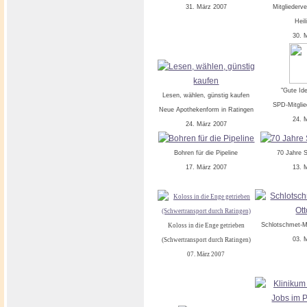
31. März 2007
Mitglieder
Hei
30. 
"Gute Id
Lesen, wählen, günstig kaufen
SPD-Mitgli
Neue Apothekenform in Ratingen
24. 
24. März 2007
Bohren für die Pipeline
70 Jahre 
17. März 2007
13. 
Schlotschmet-Me
Koloss in die Enge getrieben
03. 
(Schwertransport durch Ratingen)
07. März 2007