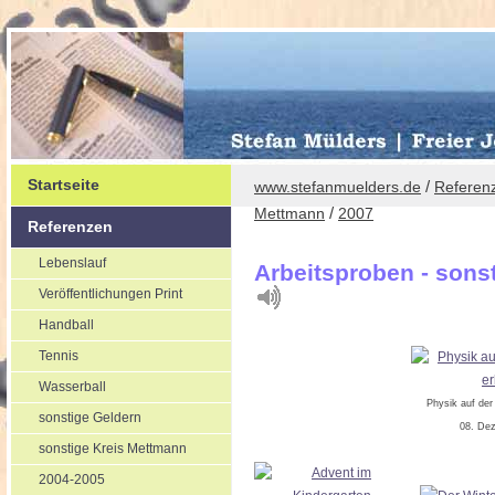
Startseite
/
www.stefanmuelders.de
Referen
/
Mettmann
2007
Referenzen
Lebenslauf
Arbeitsproben - sons
Veröffentlichungen Print
Handball
Tennis
Wasserball
Physik auf der
sonstige Geldern
08. De
sonstige Kreis Mettmann
2004-2005