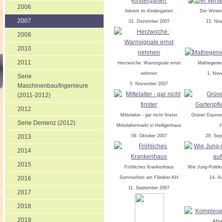
2006
Advent im Kindergarten
Der Winte
2007
01. Dezember 2007
15. No
2008
2010
2011
Herzwoche: Warnsignale ernst
Mathegenie
nehmen
1. Nov
Serie
5. November 2007
Maschinenbau/Ingenieure
(2011-2012)
2012
Mittelalter - gar nicht finster
Grüner Daumen
Serie Demenz (2012)
Mittelaltermarkt in Heiligenhaus
H
2013
09. Oktober 2007
29. Sep
2014
2015
Fröhliches Krankenhaus
Wie Jung-Politik
2016
Sommerfest am Fliedner-KH
14. A
11. September 2007
2017
2018
2019