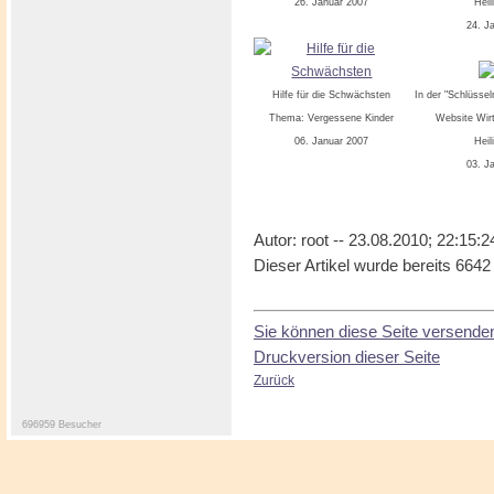
26. Januar 2007
Hei
24. J
Hilfe für die Schwächsten
In der "Schlüsse
Thema: Vergessene Kinder
Website Wir
06. Januar 2007
Hei
03. J
Autor: root -- 23.08.2010; 22:15:2
Dieser Artikel wurde bereits 664
Sie können diese Seite versende
Druckversion dieser Seite
Zurück
696959 Besucher