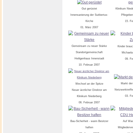
Gut gerüstet
Klinikum Nied
Innensanierung der Suitbertus-
Pflegeber
Kirche
15. F
01. März 2007
Gemeinsam zu neuer Stärke
Kinder brau
Standortgemeinschaft
Michaela
Heiligenhaus Innenstadt
09. F
10. Februar 2007
Markt der
Wechsel an der Spitze
Netzwerktreffe
Neuer ärztlicher Direktor am
03. F
Klinikum Niederberg
06. Februar 2007
Bau-Sicherheit - wann Besitzer
Auf Wa
haften
Mitglieder