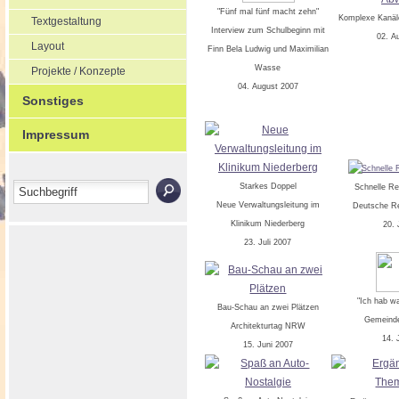
"Fünf mal fünf macht zehn"
Komplexe Kanäl
Textgestaltung
Interview zum Schulbeginn mit
02. A
Layout
Finn Bela Ludwig und Maximilian
Wasse
Projekte / Konzepte
04. August 2007
Sonstiges
Impressum
Starkes Doppel
Schnelle Re
Neue Verwaltungsleitung im
Deutsche Re
Klinikum Niederberg
20. 
23. Juli 2007
"Ich hab w
Bau-Schau an zwei Plätzen
Gemeinde
Architekturtag NRW
14. 
15. Juni 2007