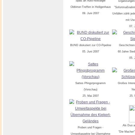
Spaß an Auto-Nostalgie
Ergänzungen
Oldtimer-Treffen in Heiligenhaus
"Sofortmaßnahme
09. Juni 2007
Unfällen zählt je
mit Uw
07. 
BUND diskutiert zur CO-Pipeline
Geschichten
05. Juni 2007
60 Jahre Sied
05. 
Sattes Pfingstprogramm
Großes Inter
(Vorschau)
Ne
25. Mai 2007
25. 
Als Duo a
Proben und Fragen -
"Die Macher"
Umweltaspekte bei Übernahme