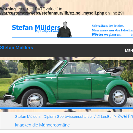
Warning
: Incorrect DATE value: '' in
/var/customers/webs/stefanmue/lib/ez_sql_mysqli.php
on line
291
Stefan Mülders
MEN
Startseite
Können
Wirken
Werte
LesBar
/
>
Zwei Fra
Stefan Mülders - Diplom-Sportwissenschaftler
5:
LesBar
kna­cken die Män­ner­do­mä­ne
Serien