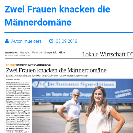
Zwei Frau­en kna­cken die
Leben
Män­ner­do­mä­ne
Autor: muelders
03.09.2018