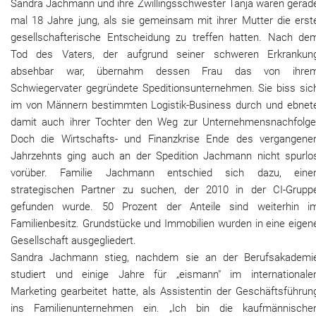
Sandra Jachmann und ihre Zwillingsschwester Tanja waren gerad
mal 18 Jahre jung, als sie gemeinsam mit ihrer Mutter die erst
gesellschafterische Entscheidung zu treffen hatten. Nach de
Tod des Vaters, der aufgrund seiner schweren Erkrankun
absehbar war, übernahm dessen Frau das von ihre
Schwiegervater gegründete Speditionsunternehmen. Sie biss sic
im von Männern bestimmten Logistik-Business durch und ebnet
damit auch ihrer Tochter den Weg zur Unternehmensnachfolge
Doch die Wirtschafts- und Finanzkrise Ende des vergangene
Jahrzehnts ging auch an der Spedition Jachmann nicht spurlo
vorüber. Familie Jachmann entschied sich dazu, eine
strategischen Partner zu suchen, der 2010 in der CI-Grupp
gefunden wurde. 50 Prozent der Anteile sind weiterhin i
Familienbesitz. Grundstücke und Immobilien wurden in eine eigen
Gesellschaft ausgegliedert.
Sandra Jachmann stieg, nachdem sie an der Berufsakademi
studiert und einige Jahre für „eismann" im internationale
Marketing gearbeitet hatte, als Assistentin der Geschäftsführun
ins Familienunternehmen ein. „Ich bin die kaufmännische