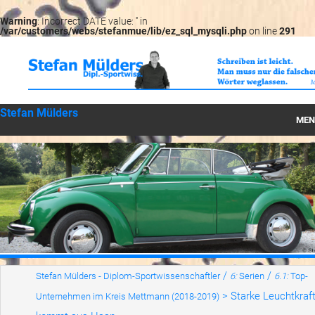
Warning
: Incorrect DATE value: '' in
/var/customers/webs/stefanmue/lib/ez_sql_mysqli.php
on line
291
Stefan Mülders
MEN
Startseite
Können
Wirken
Werte
LesBar
/
/
Stefan Mülders - Diplom-Sportwissenschaftler
6:
Serien
6.1:
Top-
>
Starke Leuchtkraf
Unternehmen im Kreis Mettmann (2018-2019)
Serien