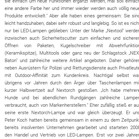
sie einfach um neue Funktionen ergänzt werden, mal soll einfac
eine andere Farbe her und immer wieder werden auch völlig neu
Produkte entwickelt." Aber alle haben eines gemeinsam: Sie sin
leicht handzuhaben, dabei sehr robust und langlebig. So ist es nich
nur bei LED-Lampen geblieben: Unter der Marke „Nextool" werde
inzwischen auch Sicherheitscutter zum einfachen und sichere
Öffnen von Paketen, Kugelschreiber mit Abwehrfunktio
(Keramikspitze), Multitools oder ganz neu der Schlagstock „NEX
Baton" und zahlreiche weitere Artikel angeboten. Daher gehöre
neben Ausrüstern für Polizei und Rettungsdienste auch Privatleut
mit Outdoor-Affinität zum Kundenkreis. Nachtigal selbst wa
übrigens vor Jahren durch den Ärger über Taschenlampen mi
kurzer Halbwertzeit auf Nextorch gestoßen. „Ich habe mehrer
Hunde und bei abendlichen Rundgängen zahlreiche Lampe
verbraucht, auch von Markenherstellern." Eher zufällig stieß er au
seine erste Nextorch-Lampe und war gleich überzeugt. Er un
Peter Koch hatten bereits gemeinsam in einem zu dem Zeitpunk
bereits insolventen Unternehmen gearbeitet und starteten 200
den Handel und Vertrieb von LED-Lampen. Erst vor zwei Jahre