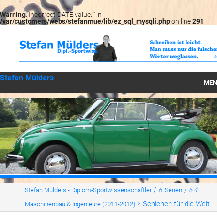
Warning
: Incorrect DATE value: '' in
/var/customers/webs/stefanmue/lib/ez_sql_mysqli.php
on line
291
Stefan Mülders
MEN
Startseite
Können
Wirken
Werte
LesBar
/
/
Stefan Mülders - Diplom-Sportwissenschaftler
6:
Serien
6.4:
>
Schienen für die Welt
Maschinenbau & Ingenieure (2011-2012)
Serien