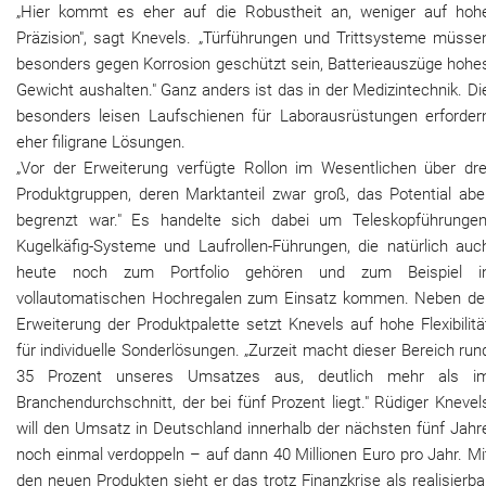
„Hier kommt es eher auf die Robustheit an, weniger auf hoh
Präzision", sagt Knevels. „Türführungen und Trittsysteme müsse
besonders gegen Korrosion geschützt sein, Batterieauszüge hohe
Gewicht aushalten." Ganz anders ist das in der Medizintechnik. Di
besonders leisen Laufschienen für Laborausrüstungen erforder
eher filigrane Lösungen.
„Vor der Erweiterung verfügte Rollon im Wesentlichen über dre
Produktgruppen, deren Marktanteil zwar groß, das Potential abe
begrenzt war." Es handelte sich dabei um Teleskopführungen
Kugelkäfig-Systeme und Laufrollen-Führungen, die natürlich auc
heute noch zum Portfolio gehören und zum Beispiel i
vollautomatischen Hochregalen zum Einsatz kommen. Neben de
Erweiterung der Produktpalette setzt Knevels auf hohe Flexibilitä
für individuelle Sonderlösungen. „Zurzeit macht dieser Bereich run
35 Prozent unseres Umsatzes aus, deutlich mehr als i
Branchendurchschnitt, der bei fünf Prozent liegt." Rüdiger Knevel
will den Umsatz in Deutschland innerhalb der nächsten fünf Jahr
noch einmal verdoppeln – auf dann 40 Millionen Euro pro Jahr. Mi
den neuen Produkten sieht er das trotz Finanzkrise als realisierba