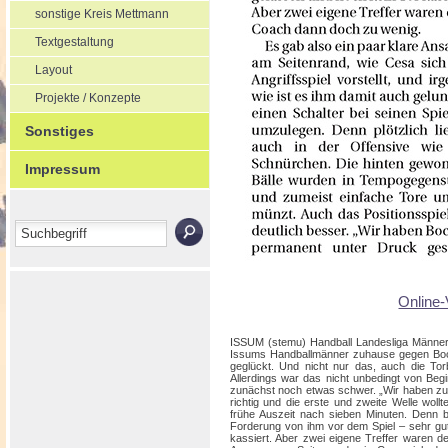
sonstige Kreis Mettmann
Textgestaltung
Layout
Projekte / Konzepte
Sonstiges
Impressum
Online-
ISSUM (stemu) Handball Landesliga Männer:
Issums Handballmänner zuhause gegen Bocho
geglückt. Und nicht nur das, auch die Tor
Allerdings war das nicht unbedingt von Beg
zunächst noch etwas schwer. „Wir haben zu 
richtig und die erste und zweite Welle wollt
frühe Auszeit nach sieben Minuten. Denn b
Forderung von ihm vor dem Spiel – sehr g
kassiert. Aber zwei eigene Treffer waren 