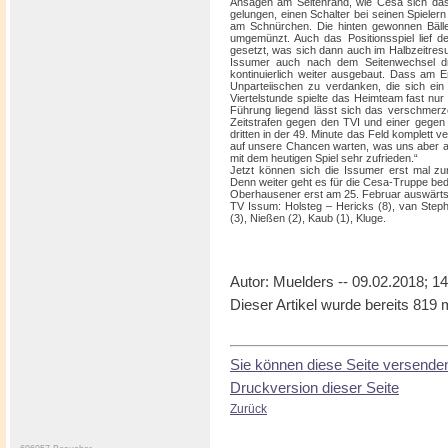
Ansagen am Seitenrand, wie Cesa sich das A
gelungen, einen Schalter bei seinen Spielern
am Schnürchen. Die hinten gewonnen Bäll
umgemünzt. Auch das Positionsspiel lief d
gesetzt, was sich dann auch im Halbzeitresu
Issumer auch nach dem Seitenwechsel dr
kontinuierlich weiter ausgebaut. Dass am E
Unparteiischen zu verdanken, die sich ein 
Viertelstunde spielte das Heimteam fast nur 
Führung liegend lässt sich das verschmerze
Zeitstrafen gegen den TVI und einer gegen
dritten in der 49. Minute das Feld komplett 
auf unsere Chancen warten, was uns aber auc
mit dem heutigen Spiel sehr zufrieden.“
Jetzt können sich die Issumer erst mal zu
Denn weiter geht es für die Cesa-Truppe b
Oberhausener erst am 25. Februar auswärts
TV Issum: Holsteg – Hericks (8), van Steph
(3), Nießen (2), Kaub (1), Kluge.
Autor: Muelders -- 09.02.2018; 1
Dieser Artikel wurde bereits 819
Sie können diese Seite versende
Druckversion dieser Seite
Zurück