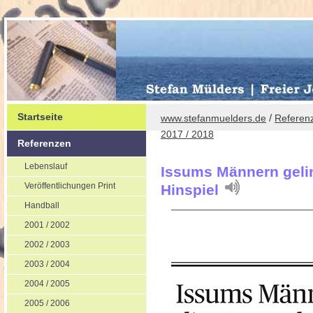
Startseite
/
www.stefanmuelders.de
Referen
2017 / 2018
Referenzen
Lebenslauf
Issums Männern gelin
Veröffentlichungen Print
Hinspiel
Handball
2001 / 2002
2002 / 2003
2003 / 2004
2004 / 2005
2005 / 2006