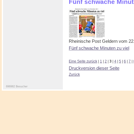
Fünf schwache Minut
Rheinische Post Geldern vom 2
Fünf schwache Minuten zu viel
Eine Seite zurück
|
1
|
2
|
3
|
4
|
5
|
6
|
7
|
Druckversion dieser Seite
Zurück
696982 Besucher