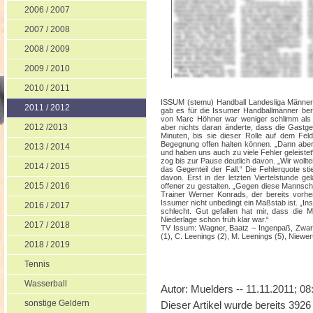
2006 / 2007
2007 / 2008
2008 / 2009
2009 / 2010
2010 / 2011
ISSUM (stemu) Handball Landesliga Männer:
2011 / 2012
gab es für die Issumer Handballmänner bere
von Marc Höhner war weniger schlimm als z
2012 /2013
aber nichts daran änderte, dass die Gastg
Minuten, bis sie dieser Rolle auf dem Fe
Begegnung offen halten können. „Dann aber 
2013 / 2014
und haben uns auch zu viele Fehler geleistet
zog bis zur Pause deutlich davon. „Wir wollt
2014 / 2015
das Gegenteil der Fall.“ Die Fehlerquote s
davon. Erst in der letzten Viertelstunde 
2015 / 2016
offener zu gestalten. „Gegen diese Mannschaf
Trainer Werner Konrads, der bereits vorhe
Issumer nicht unbedingt ein Maßstab ist. „In
2016 / 2017
schlecht. Gut gefallen hat mir, dass die 
Niederlage schon früh klar war.“
2017 / 2018
TV Issum: Wagner, Baatz – Ingenpaß, Zwart
(1), C. Leenings (2), M. Leenings (5), Niewert
2018 / 2019
Tennis
Wasserball
Autor: Muelders -- 11.11.2011; 08
sonstige Geldern
Dieser Artikel wurde bereits 392