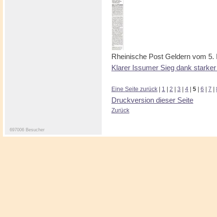
Rheinische Post Geldern vom 5.
Klarer Issumer Sieg dank starker
Eine Seite zurück
|
1
|
2
|
3
|
4
|
5
|
6
|
7
|
Druckversion dieser Seite
Zurück
697006 Besucher