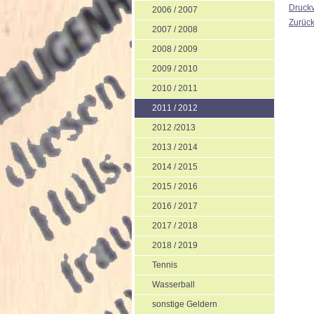
Druckv
2006 / 2007
Zurüc
2007 / 2008
2008 / 2009
2009 / 2010
2010 / 2011
2011 / 2012
2012 /2013
2013 / 2014
2014 / 2015
2015 / 2016
2016 / 2017
2017 / 2018
2018 / 2019
Tennis
Wasserball
sonstige Geldern