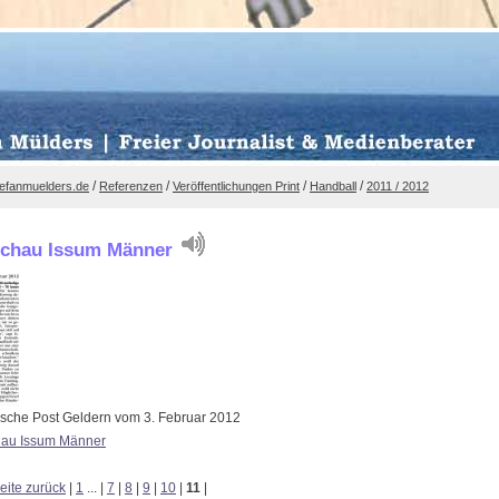
/
/
/
/
efanmuelders.de
Referenzen
Veröffentlichungen Print
Handball
2011 / 2012
schau Issum Männer
sche Post Geldern vom 3. Februar 2012
hau Issum Männer
eite zurück
|
1
...
|
7
|
8
|
9
|
10
|
11
|