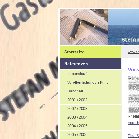
Startseite
www.st
Referenzen
Vor
Lebenslauf
Veröffentlichungen Print
Handball
2001 / 2002
2002 / 2003
Rheini
2003 / 2004
Vorsc
2004 / 2005
2005 / 2006
Eine S